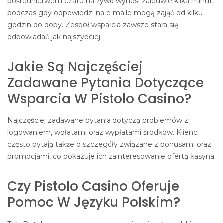
pośrednictwem czatu na żywo wynosi zaledwie kilka minut,
podczas gdy odpowiedzi na e-maile mogą zająć od kilku
godzin do doby. Zespół wsparcia zawsze stara się
odpowiadać jak najszybciej.
Jakie Są Najczęściej
Zadawane Pytania Dotyczące
Wsparcia W Pistolo Casino?
Najczęściej zadawane pytania dotyczą problemów z
logowaniem, wpłatami oraz wypłatami środków. Klienci
często pytają także o szczegóły związane z bonusami oraz
promocjami, co pokazuje ich zainteresowanie ofertą kasyna.
Czy Pistolo Casino Oferuje
Pomoc W Języku Polskim?