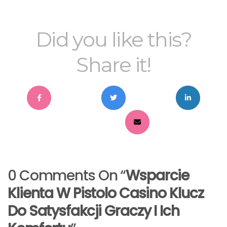
Did you like this?
Share it!
0 Comments On “
Wsparcie
Klienta W Pistolo Casino Klucz
Do Satysfakcji Graczy I Ich